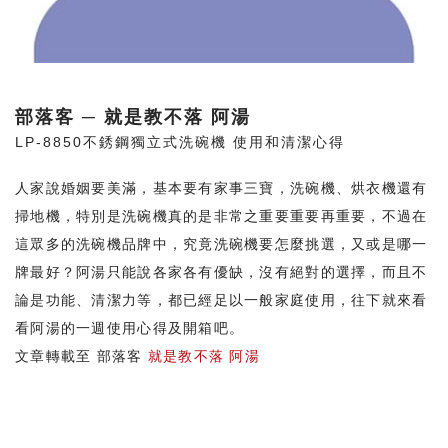
部落客 ─ 就是教不落 阿湯
LP-8850不銹鋼獨立式洗碗機 使用和清潔心得
普
人家說婚姻要美滿，基本要有家事三寶，洗碗機、烘衣機還有
掃地機，特別是洗碗機真的是非常之重要重要再重要，不過在
問
這眾多的洗碗機品牌中，究竟洗碗機要怎麼挑選，又或是哪一
到
牌最好？阿湯只能說各家各有優缺，沒有絕對的選擇，而且不
啦
論是功能、清潔力等，都已經足以一般家庭使用，往下就來看
的
看阿湯的一週使用心得及開箱吧。
文章轉載至 部落客
就是教不落 阿湯
文
餐